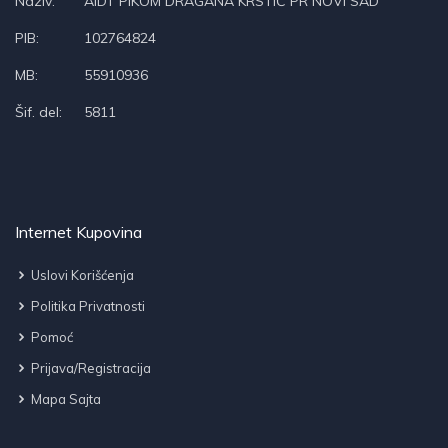
Naziv:
AIDT PIKOM DRAGANA KRSTIĆ PR NOVI SAD
PIB:
102764824
MB:
55910936
Šif. del:
5811
Internet Kupovina
Uslovi Korišćenja
Politika Privatnosti
Pomoć
Prijava/Registracija
Mapa Sajta