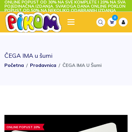
ONLINE POPUST OD 30% NA SVE KOMPLETE I 20% NA SVA
POJEDINAČNA IZDANJA. SVAKOGA DANA ONLINE POKLON
POPUST OD 50% NA NEKOLIKO ODABRANIH IZDANJA
0
ČEGA IMA u šumi
Početna
Prodavnica
ČEGA IMA U Šumi
ONLINE POPUST 20%