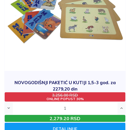
NOVOGODIŠNJI PAKETIĆ U KUTIJI 1,5-3 god. za
2279,20 din
3,256.00 RSD
Šifra: 8121 JM: set
ONLINE POPUST 30%
2,279.20 RSD
DETALJNIJE