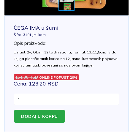
ČEGA IMA u šumi
Šifra: 3101 JM: kom
Opis proizvoda:
Uzrast: 2+; Obim: 12 tvrdih strana; Format: 13x11,5cm. Tvrda
knjiga plastificiranih korica sa 12 jasno ilustrovanih pojmova
koji su tematski povezani sa naslovom knjige.
154.00 RSD
ONLINE POPUST 20%
Cena: 123.20 RSD
DODAJ U KORPU