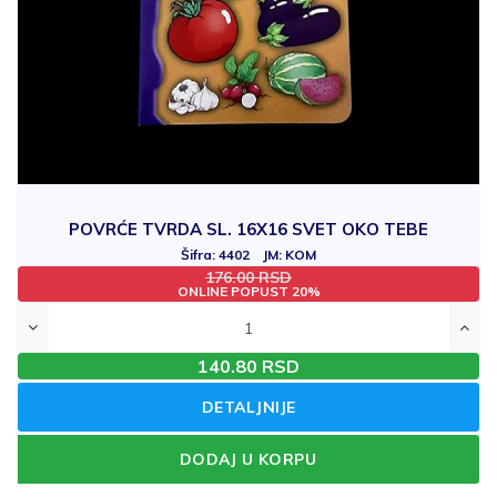
POVRĆE TVRDA SL. 16X16 SVET OKO TEBE
Šifra: 4402 JM: KOM
176.00 RSD
ONLINE POPUST 20%
140.80 RSD
DETALJNIJE
DODAJ U KORPU