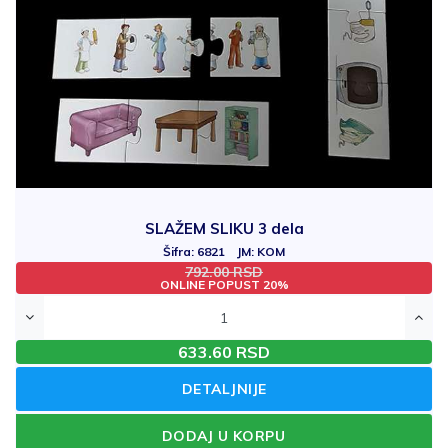
SLAŽEM SLIKU 3 dela
Šifra: 6821 JM: KOM
792.00 RSD
ONLINE POPUST 20%
633.60 RSD
DETALJNIJE
DODAJ U KORPU