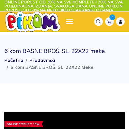
ONLINE POPUST OD 30% NA SVE KOMPLETE I 20% NA SVA
POJEDINAČNA IZDANJA. SVAKOGA DANA ONLINE POKLON
POPUST OD 50% NA NEKOLIKO ODABRANIH IZDANJA
0
6 kom BASNE BROŠ. SL. 22X22 meke
Početna
Prodavnica
6 Kom BASNE BROŠ. SL. 22X22 Meke
ONLINE POPUST 30%