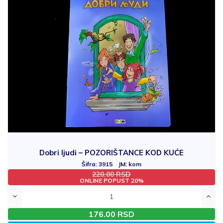
Dobri ljudi – POZORIŠTANCE KOD KUĆE
Šifra: 3915 JM: kom
220.00 RSD
ONLINE POPUST 20%
176.00 RSD