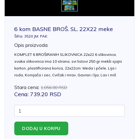
6 kom BASNE BROŠ. SL. 22X22 meke
Šifra: 3520 JM: PAK
Opis proizvoda:
KOMPLET 6 BROŠIRANIH SLIKOVNICA 22x22 6 slikovnica,
svaka slikovnica ima 10 strana, svi listovi 250 gr mekši sjajni
karton, plastificirana korica, 22x22cm: Meda i pčele, Lija i
roda, Kornjača i zec, Cvrčak i mrav, Gavran i lija, Lav i miš
Stara cena:
1,056.00 RSD
Cena: 739.20 RSD
DODAJ U KORPU