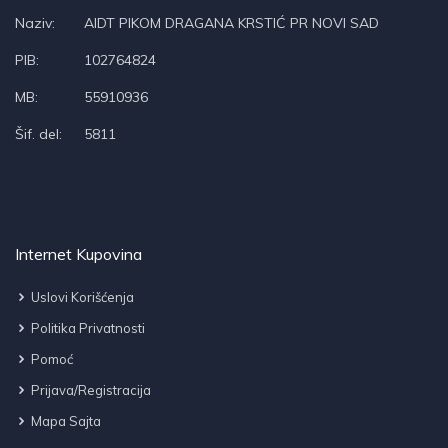
Naziv:
AIDT PIKOM DRAGANA KRSTIĆ PR NOVI SAD
PIB:
102764824
MB:
55910936
Šif. del:
5811
Internet Kupovina
Uslovi Korišćenja
Politika Privatnosti
Pomoć
Prijava/Registracija
Mapa Sajta