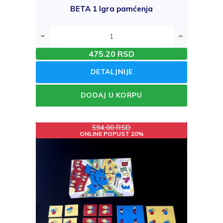
BETA 1 Igra pamćenja
475.20 RSD
DETALJNIJE
DODAJ U KORPU
594.00 RSD
ONLINE POPUST 20%