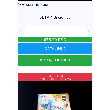
Šifra: 6134 JM: KOM
BETA 4 Brojarica
475.20 RSD
DETALJNIJE
DODAJ U KORPU
594.00 RSD
ONLINE POPUST 20%