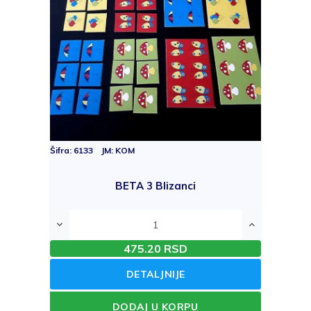
Šifra: 6133 JM: KOM
BETA 3 Blizanci
475.20 RSD
DETALJNIJE
DODAJ U KORPU