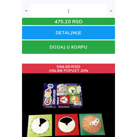
475.20 RSD
DETALJNIJE
DODAJ U KORPU
594.00 RSD
ONLINE POPUST 20%