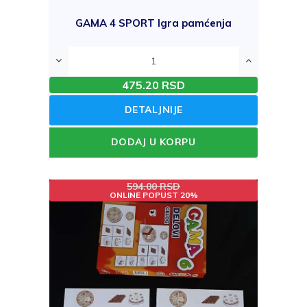
GAMA 4 SPORT Igra pamćenja
475.20 RSD
DETALJNIJE
DODAJ U KORPU
594.00 RSD
ONLINE POPUST 20%