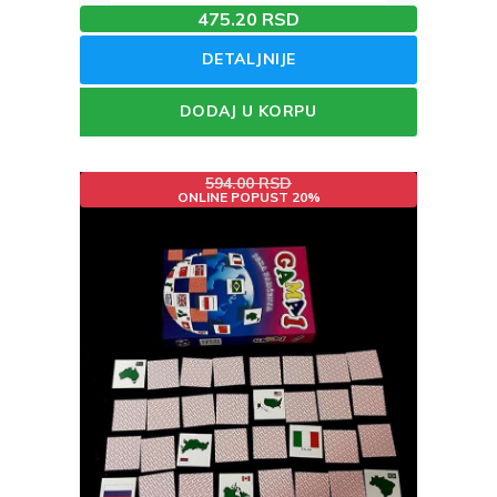
475.20 RSD
DETALJNIJE
DODAJ U KORPU
594.00 RSD
ONLINE POPUST 20%