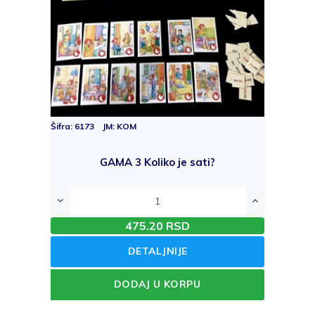
Šifra: 6173 JM: KOM
GAMA 3 Koliko je sati?
475.20 RSD
DETALJNIJE
DODAJ U KORPU