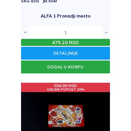
Šifra: 6101 JM: KOM
ALFA 1 Pronadji mesto
475.20 RSD
DETALJNIJE
DODAJ U KORPU
594.00 RSD
ONLINE POPUST 20%