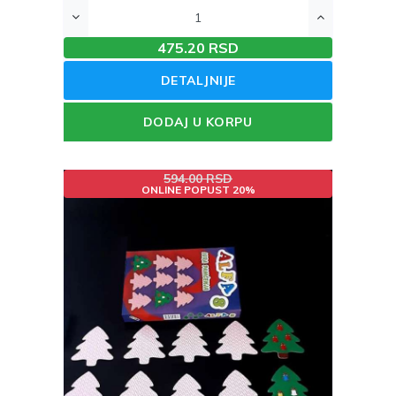
475.20 RSD
DETALJNIJE
DODAJ U KORPU
594.00 RSD
ONLINE POPUST 20%