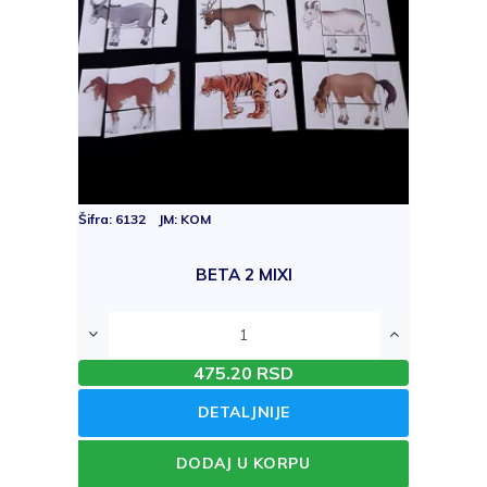
Šifra: 6132 JM: KOM
BETA 2 MIXI
475.20 RSD
DETALJNIJE
DODAJ U KORPU