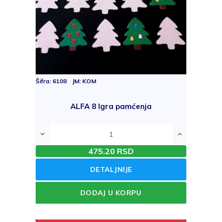
Šifra: 6108 JM: KOM
ALFA 8 Igra pamćenja
475.20 RSD
DETALJNIJE
DODAJ U KORPU