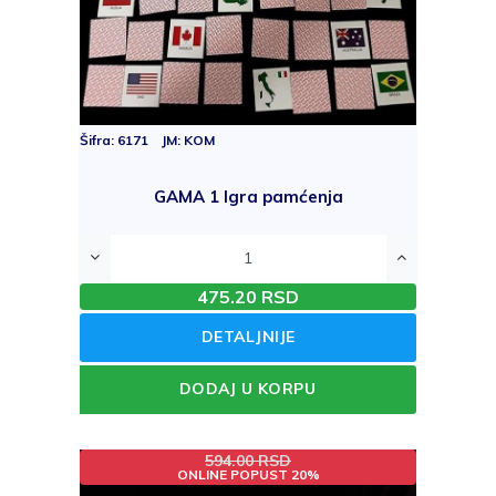
Šifra: 6171 JM: KOM
GAMA 1 Igra pamćenja
475.20 RSD
DETALJNIJE
DODAJ U KORPU
594.00 RSD
ONLINE POPUST 20%