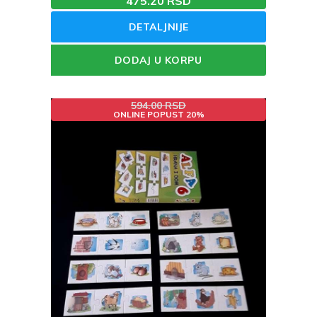
475.20 RSD
DETALJNIJE
DODAJ U KORPU
594.00 RSD
ONLINE POPUST 20%