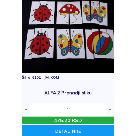
Šifra: 6102 JM: KOM
ALFA 2 Pronadji sliku
475.20 RSD
DETALJNIJE