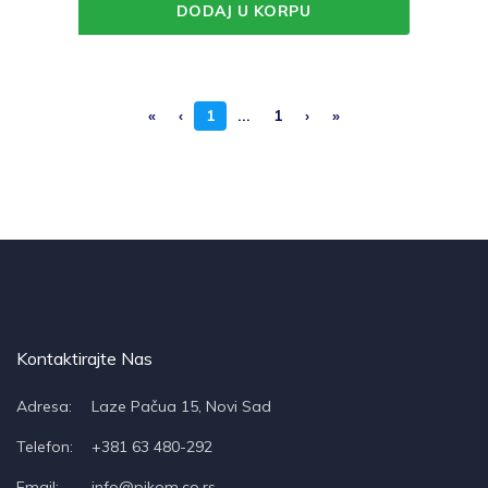
DODAJ U KORPU
«
‹
1
...
1
›
»
Kontaktirajte Nas
Adresa:
Laze Pačua 15, Novi Sad
Telefon:
+381 63 480-292
Email:
info@pikom.co.rs