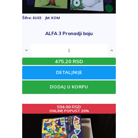
Šifra: 6103 JM: KOM
ALFA 3 Pronadji boju
475.20 RSD
DETALJNIJE
DODAJ U KORPU
594.00 RSD
ONLINE POPUST 20%