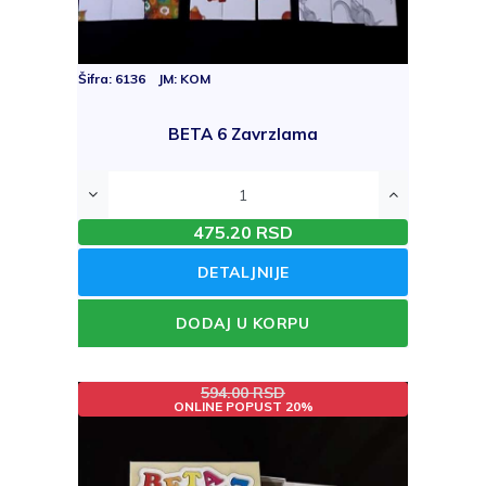
Šifra: 6136 JM: KOM
BETA 6 Zavrzlama
475.20 RSD
DETALJNIJE
DODAJ U KORPU
594.00 RSD
ONLINE POPUST 20%